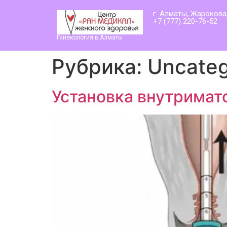
г. Алматы, Жарокова,
+7 (777) 220-76-52
Гинекология в Алматы
Рубрика:
Uncateg
Установка внутримат